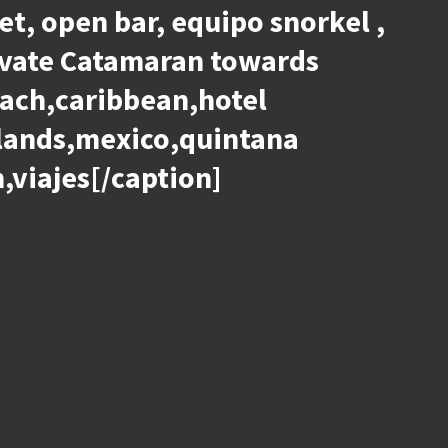
et, open bar, equipo snorkel ,
private Catamaran towards
each,caribbean,hotel
slands,mexico,quintana
,viajes[/caption]