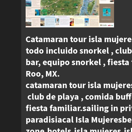
Catamaran tour isla mujer
todo incluido snorkel , clu
bar, equipo snorkel , fiesta
Roo, MX.
catamaran tour isla mujere
club de playa , comida buff
fiesta familiar.sailing in 
paradisiacal Isla Mujeresb
zone,hotels,isla mujeres,i