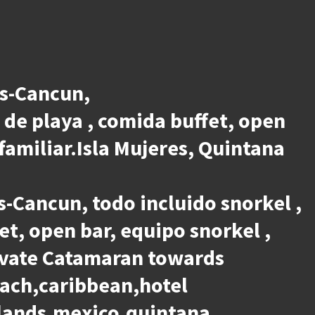
es-Cancun,
b de playa , comida buffet, open
 familiar.Isla Mujeres, Quintana
s-Cancun, todo incluido snorkel ,
et, open bar, equipo snorkel ,
private Catamaran towards
each,caribbean,hotel
slands,mexico,quintana